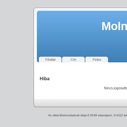
Moln
Főoldal
Cím
Fizika
Hiba
Nincs jogosult
Az oldal létrehozásának ideje:0.0249 másodperc, 0.0112 l